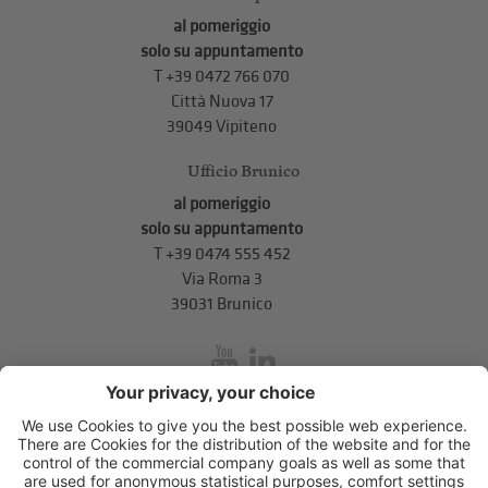
al pomeriggio
solo su appuntamento
T
+39 0472 766 070
Città Nuova 17
39049 Vipiteno
Ufficio Brunico
al pomeriggio
solo su appuntamento
T
+39 0474 555 452
Via Roma 3
39031 Brunico
inService
Via di Mezzo ai Piani 5
,
39100
Bolzano
.
T
+39 0471 310 311
.
info@unione-bz.it