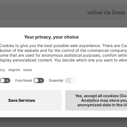
online via Zoom
Tagungshaus Ka
Unione Bolzano
Unione Bolzano