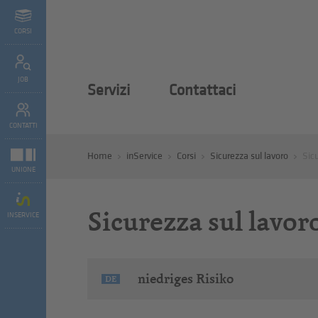
CORSI
JOB
Servizi
Contattaci
CONTATTI
Home
inService
Corsi
Sicurezza sul lavoro
Sicu
UNIONE
Sicurezza sul lavor
INSERVICE
niedriges Risiko
DE