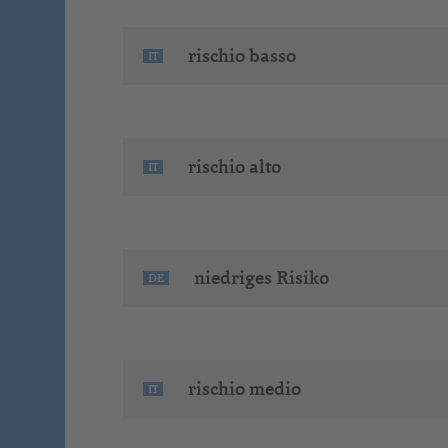
rischio basso
IT
rischio alto
IT
niedriges Risiko
DE
rischio medio
IT