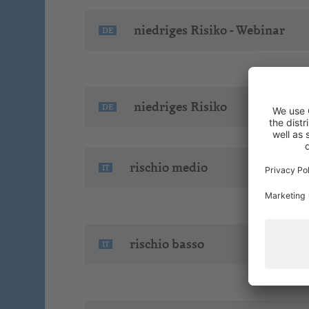
niedriges Risiko - Webinar
DE
niedriges Risiko
DE
rischio medio
IT
rischio basso
IT