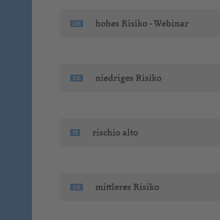
hohes Risiko - Webinar
DE
niedriges Risiko
DE
rischio alto
IT
mittleres Risiko
DE