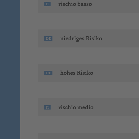
rischio basso
IT
niedriges Risiko
DE
hohes Risiko
DE
rischio medio
IT