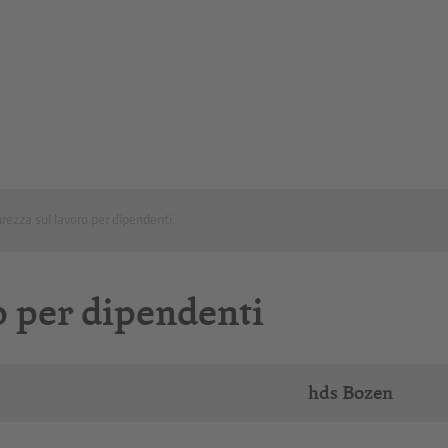
rezza sul lavoro per dipendenti
o per dipendenti
hds Bozen