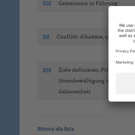
Gemeinsam in Führung
DE
Conflitti: dibattere, capire, co
IT
Ziele definieren, Prioritäten 
DE
Stressbewältigung im Arbeitsa
Gelassenheit
Ritorna alla lista