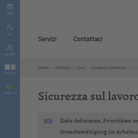
CORSI
JOB
Servizi
Contattaci
CONTATTI
Home
inService
Corsi
Sicurezza sul lavoro
Sicu
UNIONE
Sicurezza sul lavor
INSERVICE
Ziele definieren, Prioritäten 
DE
Stressbewältigung im Arbeitsa