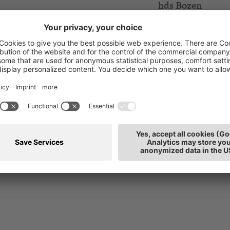
hds Bozen
municare
hds Unione Boze
setzen: Zeitmanagement &
lltag – Wege zu mehr Klarheit und
hds Bozen