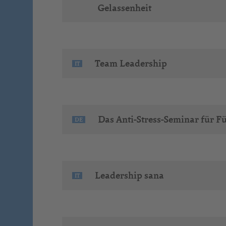
Gelassenheit
Team Leadership
IT
Das Anti-Stress-Seminar für F
DE
Leadership sana
IT