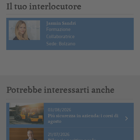
Il tuo interlocutore
Jasmin Sandri
Formazione
Collaboratrice
Sede: Bolzano
Potrebbe interessarti anche
03/08/2026
Più sicurezza in azienda: i corsi di
agosto
21/07/2026