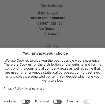
Ufficio Brunico
al pomeriggio
solo su appuntamento
T
+39 0474 555 452
Via Roma 3
39031 Brunico
inService
Via di Mezzo ai Piani 5
,
39100
Bolzano
.
T
+39 0471 310 311
.
info@unione-bz.it
Impressum
Privacy
Impostazioni cookie