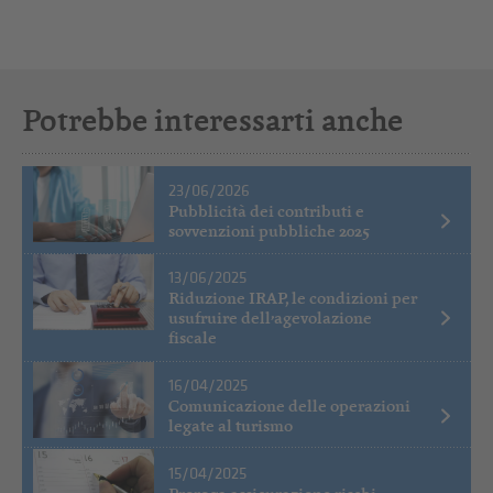
Potrebbe interessarti anche
23/06/2026
Pubblicità dei contributi e
sovvenzioni pubbliche 2025
13/06/2025
Riduzione IRAP, le condizioni per
usufruire dell’agevolazione
fiscale
16/04/2025
Comunicazione delle operazioni
legate al turismo
15/04/2025