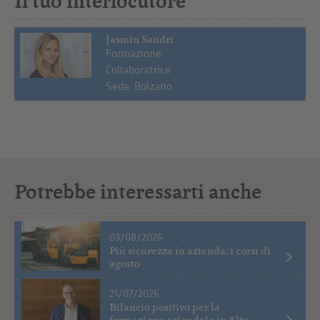
Il tuo interlocutore
Jasmin Sandri
Formazione
Collaboratrice
Sede: Bolzano
Potrebbe interessarti anche
03/08/2026
Più sicurezza in azienda: i corsi di
agosto
21/07/2026
Bilancio positivo per la
formazione aziendale in Alto