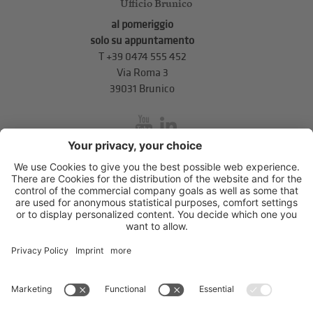
Ufficio Brunico
al pomeriggio
solo su appuntamento
T
+39 0474 555 452
Via Roma 3
39031 Brunico
inService
Via di Mezzo ai Piani 5
,
39100
Bolzano
.
T
+39 0471 310 311
.
info@unione-bz.it
Impressum
Privacy
Impostazioni cookie