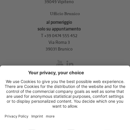
39049 Vipiteno
Ufficio Brunico
al pomeriggio
solo su appuntamento
T
+39 0474 555 452
Via Roma 3
39031 Brunico
inService
Via di Mezzo ai Piani 5
,
39100
Bolzano
.
T
+39 0471 310 311
.
info@unione-bz.it
Impressum
Privacy
Impostazioni cookie