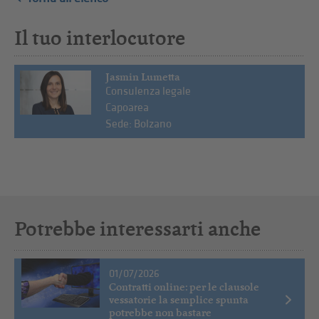
Il tuo interlocutore
Jasmin Lumetta
Consulenza legale
Capoarea
Sede: Bolzano
Potrebbe interessarti anche
01/07/2026
Contratti online: per le clausole
vessatorie la semplice spunta
potrebbe non bastare