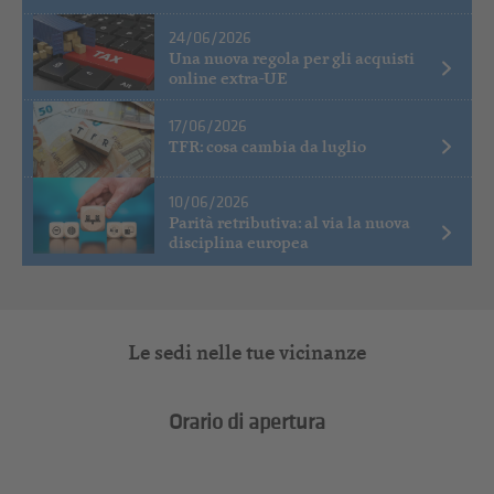
24/06/2026
Una nuova regola per gli acquisti
online extra-UE
17/06/2026
TFR: cosa cambia da luglio
10/06/2026
Parità retributiva: al via la nuova
disciplina europea
Le sedi nelle tue vicinanze
Orario di apertura