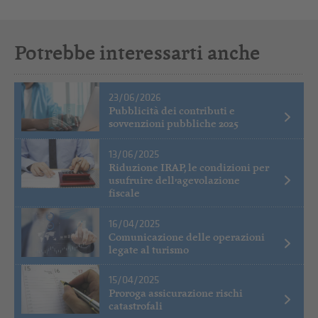
Potrebbe interessarti anche
23/06/2026
Pubblicità dei contributi e
sovvenzioni pubbliche 2025
13/06/2025
Riduzione IRAP, le condizioni per
usufruire dell’agevolazione
fiscale
16/04/2025
Comunicazione delle operazioni
legate al turismo
15/04/2025
Proroga assicurazione rischi
catastrofali