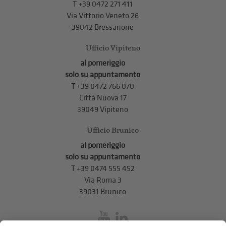
T +39 0472 271 411
Via Vittorio Veneto 26
39042 Bressanone
Ufficio Vipiteno
al pomeriggio
solo su appuntamento
T
+39 0472 766 070
Città Nuova 17
39049 Vipiteno
Ufficio Brunico
al pomeriggio
solo su appuntamento
T
+39 0474 555 452
Via Roma 3
39031 Brunico