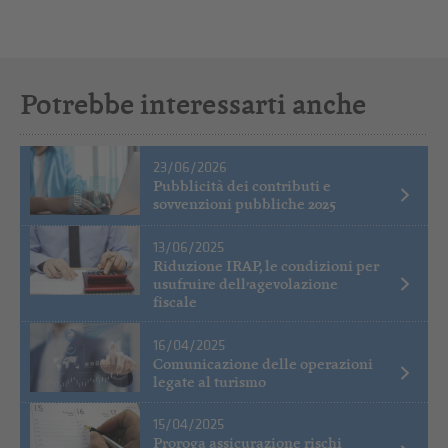
Potrebbe interessarti anche
23/06/2026
Pubblicità dei contributi e
sovvenzioni pubbliche 2025
13/06/2025
Riduzione IRAP, le condizioni per
usufruire dell’agevolazione
fiscale
16/04/2025
Comunicazione delle operazioni
legate al turismo
15/04/2025
Proroga assicurazione rischi