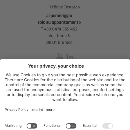
Ufficio Brunico
al pomeriggio
solo su appuntamento
T
+39 0474 555 452
Via Roma 3
39031 Brunico
inService
Via di Mezzo ai Piani 5
,
39100
Bolzano
.
T
+39 0471 310 311
.
info@unione-bz.it
Impressum
Privacy
Impostazioni cookie