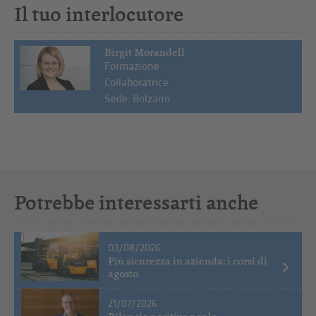
Il tuo interlocutore
Birgit Morandell
Formazione
Collaboratrice
Sede: Bolzano
Potrebbe interessarti anche
03/08/2026
Più sicurezza in azienda: i corsi di
agosto
21/07/2026