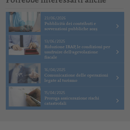
23/06/2026
Pubblicità dei contributi e
sovvenzioni pubbliche 2025
13/06/2025
Riduzione IRAP, le condizioni per
usufruire dell’agevolazione
fiscale
16/04/2025
Comunicazione delle operazioni
legate al turismo
15/04/2025
Proroga assicurazione rischi
catastrofali