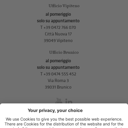
Ufficio Vipiteno
al pomeriggio
solo su appuntamento
T
+39 0472 766 070
Città Nuova 17
39049 Vipiteno
Ufficio Brunico
al pomeriggio
solo su appuntamento
T
+39 0474 555 452
Via Roma 3
39031 Brunico
inService
Via di Mezzo ai Piani 5
,
39100
Bolzano
.
T
+39 0471 310 311
.
info@unione-bz.it