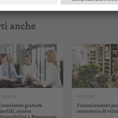
ti anche
01/04/2026
17/03/2026
Consulenze gratuite
Finanziamento per
Garfidi, ancora
commercio di vicin
disponibilità a Bressanone