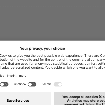
ranz Josef Dorfmann
T: 0471
nsulenza aziendale
E-mail
poarea
franzj
de: Bolzano