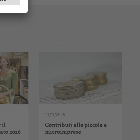
10/11/2025
 il
Contributi alle piccole e
ato 2026
microimprese