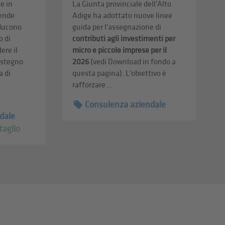
e in
La Giunta provinciale dell'Alto
iende
Adige ha adottato nuove linee
oducono
guida per l'assegnazione di
o di
contributi agli investimenti per
ere il
micro e piccole imprese per il
sostegno
2026
(vedi Download in fondo a
a di
questa pagina). L'obiettivo è
rafforzare ...
Consulenza aziendale
dale
taglio