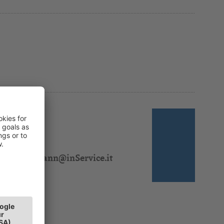
 310 424
:
osef.dorfmann@inService.it