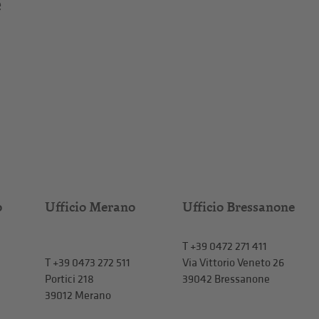
e
o
Ufficio Merano
Ufficio Bressanone
T +39 0472 271 411
T
+39 0473 272 511
Via Vittorio Veneto 26
Portici 218
39042 Bressanone
39012 Merano