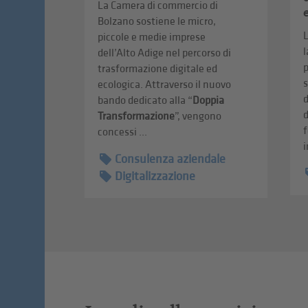
La Camera di commercio di
Bolzano sostiene le micro,
piccole e medie imprese
l
dell’Alto Adige nel percorso di
p
trasformazione digitale ed
s
ecologica. Attraverso il nuovo
d
bando dedicato alla “
Doppia
d
Transformazione
”, vengono
f
concessi ...
i
Consulenza aziendale
Digitalizzazione