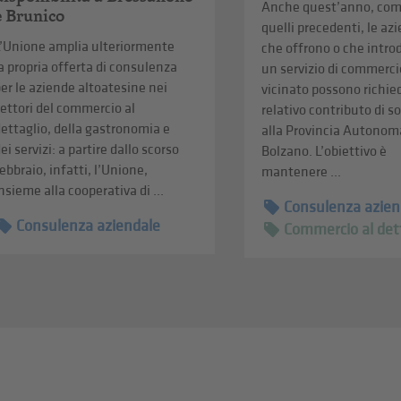
Anche quest’anno, com
e Brunico
quelli precedenti, le az
L’Unione amplia ulteriormente
che offrono o che intr
a propria offerta di consulenza
un servizio di commerci
er le aziende altoatesine nei
vicinato possono richied
ettori del commercio al
relativo contributo di 
ettaglio, della gastronomia e
alla Provincia Autonom
ei servizi: a partire dallo scorso
Bolzano. L’obiettivo è
ebbraio, infatti, l’Unione,
mantenere ...
nsieme alla cooperativa di ...
Consulenza azien
Consulenza aziendale
Commercio al det