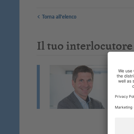
Torna all'elenco
Il tuo interlocutore
F
Co
Ca
Se