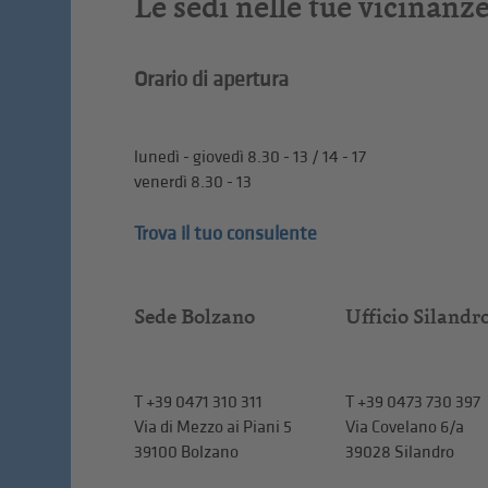
Le sedi nelle tue vicinanz
Orario di apertura
lunedì - giovedì 8.30 - 13 / 14 - 17
venerdì 8.30 - 13
Trova il tuo consulente
Sede Bolzano
Ufficio Silandr
T
+39 0471 310 311
T
+39 0473 730 397
Via di Mezzo ai Piani 5
Via Covelano 6/a
39100 Bolzano
39028 Silandro