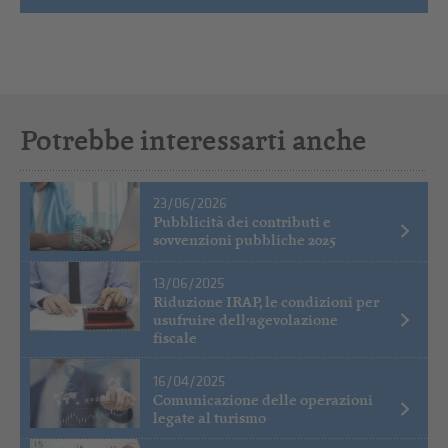
Potrebbe interessarti anche
23/06/2026
Pubblicità dei contributi e
sovvenzioni pubbliche 2025
13/06/2025
Riduzione IRAP, le condizioni per
usufruire dell’agevolazione
fiscale
16/04/2025
Comunicazione delle operazioni
legate al turismo