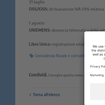
​31 luglio
OSS/IOSS:
dichiarazione IVA OSS relativa 
1 agosto
UNIEMENS:
denuncia telematica delle retr
Libro Unico:
registrazioni relative al mes
Consulenza fiscale e contabilità
Condividi.
Consiglia questa news ai tuoi amici.
Torna all'elenco