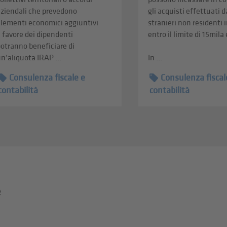
aziendali che prevedono
gli acquisti effettuati d
elementi economici aggiuntivi
stranieri non residenti i
 favore dei dipendenti
entro il limite di 15mila
otranno beneficiare di
n’aliquota IRAP ...
In ...
Consulenza fiscale e
Consulenza fiscal
contabilità
contabilità
e