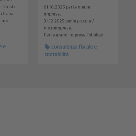
a turisti
01.10.2025 per le medie
n Italia
imprese;
 euro.
31.12.2025 per le piccole /
microimprese.
Per le grandi imprese l'obbligo ...
e e
Consulenza fiscale e
contabilità