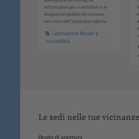
adempiano all'obbligo di
informativa per i contributi e le
erogazioni pubbliche ricevute
a
nel corso dell’anno precedente.
p
Consulenza fiscale e
u
contabilità
Le sedi nelle tue vicinanz
Orario di apertura