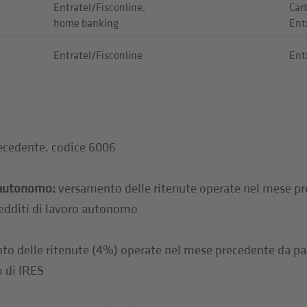
Entratel/Fisconline,
Car
home banking
Ent
Entratel/Fisconline
Ent
ecedente, codice 6006
/autonomo:
versamento delle ritenute operate nel mese pre
redditi di lavoro autonomo
o delle ritenute (4%) operate nel mese precedente da par
o di IRES