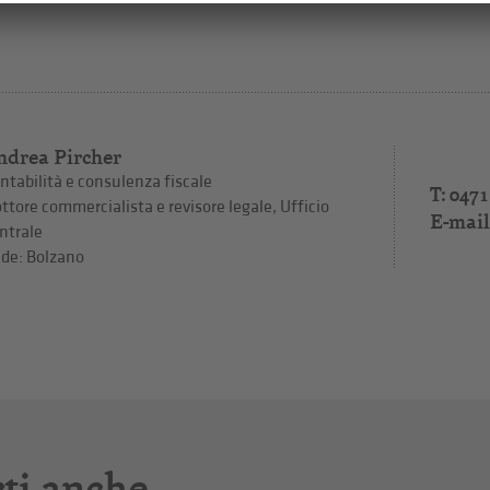
ndrea Pircher
ntabilità e consulenza fiscale
T: 0471
ttore commercialista e revisore legale, Ufficio
E-mail
ntrale
de: Bolzano
ti anche