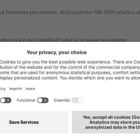
al trimestre precedente, dichiarazione IVA IOSS relativa 
ibuzioni e dei contributi relativi al mese precedente
e precedente