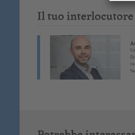
Il tuo interlocutore
A
Co
Do
ce
Se
Potrebbe interessar