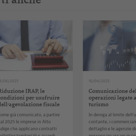
3/06/2025
16/04/2025
Riduzione IRAP, le
Comunicazione de
condizioni per usufruire
operazioni legate 
dell’agevolazione fiscale
turismo
ome già comunicato, a partire
In deroga al limite dell'
al 2025 le imprese in Alto
contante, i commerciant
dige che applicano contratti
dettaglio e le agenzie d
ollettivi territoriali o accordi
possono incassare in c