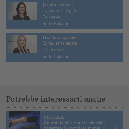
Jasmin Lumetta
Consulenza legale
Capoarea
Sede: Bolzano
Lisa Baumgartner
Consulenza legale
Collaboratrice
Sede: Bolzano
Potrebbe interessarti anche
01/07/2026
Contratti online: per le clausole
vessatorie la semplice spunta