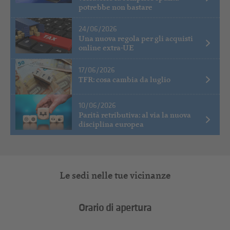
potrebbe non bastare
24/06/2026
Una nuova regola per gli acquisti
online extra-UE
17/06/2026
TFR: cosa cambia da luglio
10/06/2026
Parità retributiva: al via la nuova
disciplina europea
Le sedi nelle tue vicinanze
Orario di apertura