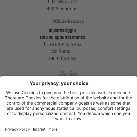
Città Nuova 17
39049 Vipiteno
Ufficio Brunico
al pomeriggio
solo su appuntamento
T
+39 0474 555 452
Via Roma 3
39031 Brunico
inService
Via di Mezzo ai Piani 5
,
39100
Bolzano
.
T
+39 0471 310 311
.
info@unione-bz.it
Impressum
Privacy
Impostazioni cookie