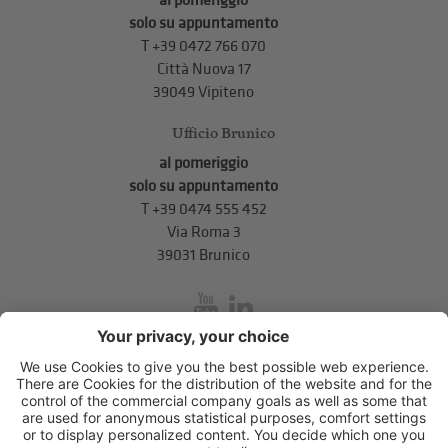
al pomeriggio
solo su appuntamento
T
+39 0472 766 070
Città Nuova 17
39049 Vipiteno
Ufficio Brunico
al pomeriggio
solo su appuntamento
T
+39 0474 555 452
Via Roma 3
39031 Brunico
inService
Via di Mezzo ai Piani 5
,
39100
Bolzano
.
T
+39 0471 310 311
.
info@unione-bz.it
Impressum