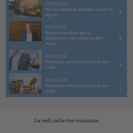
03/08/2026
Più sicurezza in azienda: i corsi di
agosto
21/07/2026
Bilancio positivo per la
formazione aziendale in Alto
Adige
09/06/2026
Sicurezza sul lavoro, a breve due
corsi
04/06/2026
Sicurezza sul lavoro, a breve due
corsi
Le sedi nelle tue vicinanze