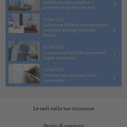
Pubblicità dei contributi e
sovvenzioni pubbliche 2025
13/06/2025
Riduzione IRAP, le condizioni per
usufruire dell’agevolazione
fiscale
16/04/2025
Comunicazione delle operazioni
legate al turismo
15/04/2025
Proroga assicurazione rischi
catastrofali
Le sedi nelle tue vicinanze
Orario di apertura