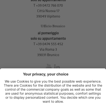
solo su appuntamento
T
+39 0472 766 070
Città Nuova 17
39049 Vipiteno
Ufficio Brunico
al pomeriggio
solo su appuntamento
T
+39 0474 555 452
Via Roma 3
39031 Brunico
inService
Via di Mezzo ai Piani 5
,
39100
Bolzano
.
T
+39 0471 310 311
.
info@unione-bz.it
Impressum
Privacy