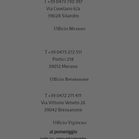
T
+39 0473 730 397
Via Covelano 6/a
39028 Silandro
Ufficio Merano
T
+39 0473 272 511
Portici 218
39012 Merano
Ufficio Bressanone
T +39 0472 271 411
Via Vittorio Veneto 26
39042 Bressanone
Ufficio Vipiteno
al pomeriggio