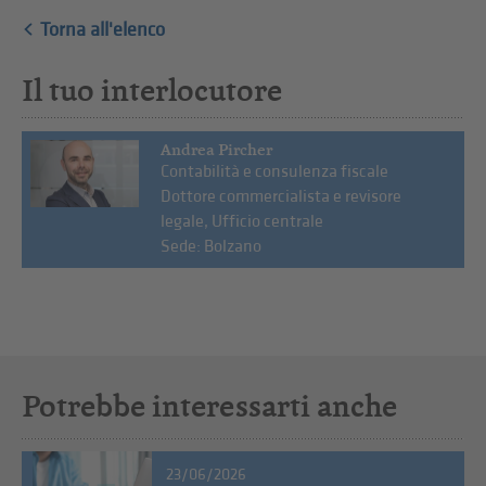
Torna all'elenco
Il tuo interlocutore
Andrea Pircher
Contabilità e consulenza fiscale
Dottore commercialista e revisore
legale, Ufficio centrale
Sede: Bolzano
Potrebbe interessarti anche
23/06/2026