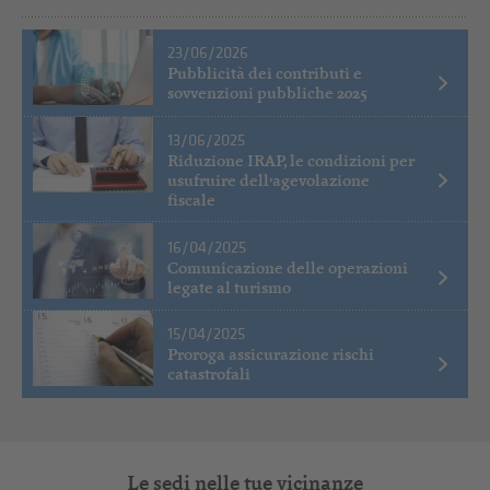
23/06/2026
Pubblicità dei contributi e
sovvenzioni pubbliche 2025
13/06/2025
Riduzione IRAP, le condizioni per
usufruire dell’agevolazione
fiscale
16/04/2025
Comunicazione delle operazioni
legate al turismo
15/04/2025
Proroga assicurazione rischi
catastrofali
Le sedi nelle tue vicinanze