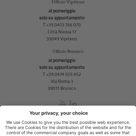
Ufficio Vipiteno
al pomeriggio
solo su appuntamento
T
+39 0472 766 070
Città Nuova 17
39049 Vipiteno
Ufficio Brunico
al pomeriggio
solo su appuntamento
T
+39 0474 555 452
Via Roma 3
39031 Brunico
inService
Via di Mezzo ai Piani 5
,
39100
Bolzano
.
T
+39 0471 310 311
.
info@unione-bz.it