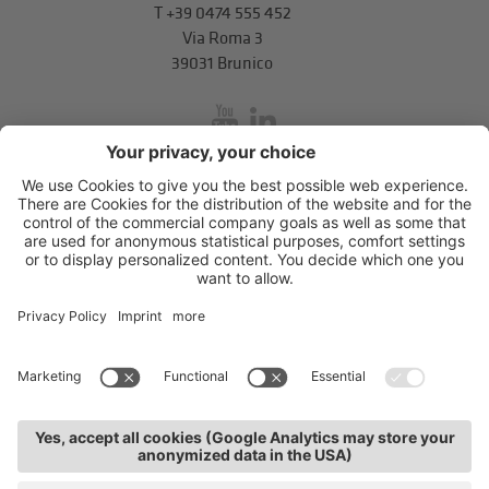
T
+39 0474 555 452
Via Roma 3
39031 Brunico
inService
Via di Mezzo ai Piani 5
,
39100
Bolzano
.
T
+39 0471 310 311
.
info@unione-bz.it
Impressum
Privacy
Impostazioni cookie