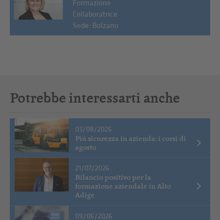
Formazione
Collaboratrice
Sede: Bolzano
Potrebbe interessarti anche
03/08/2026
Più sicurezza in azienda: i corsi di
agosto
21/07/2026
Bilancio positivo per la
formazione aziendale in Alto
Adige
09/06/2026