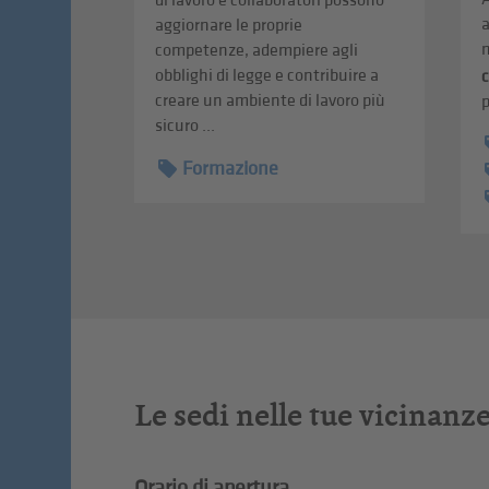
di lavoro e collaboratori possono
a
aggiornare le proprie
n
competenze, adempiere agli
obblighi di legge e contribuire a
creare un ambiente di lavoro più
p
sicuro ...
Formazione
Le sedi nelle tue vicinanz
Orario di apertura