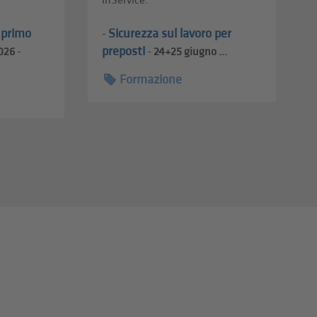
inService.
l primo
Sicurezza sul lavoro per
-
preposti
026
-
-
24+25
giugno ...
Formazione