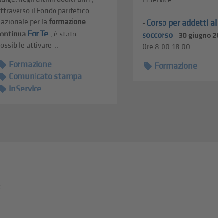
inService.
ttraverso il Fondo paritetico
azionale per la
formazione
Corso per addetti a
-
For.Te.
continua
, è stato
soccorso
-
30 giugno 2
ossibile attivare ...
Ore 8.00-18.00 - ...
Formazione
Formazione
Comunicato stampa
inService
e