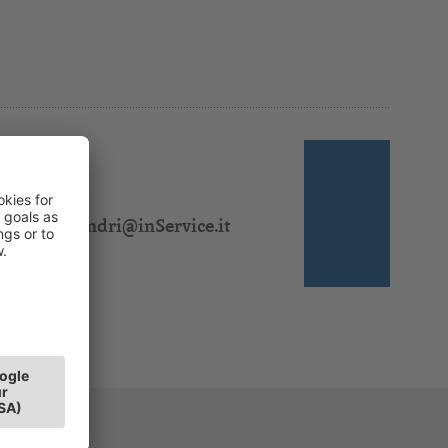
 310 328
:
jasmin.sandri@inService.it