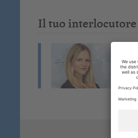
Il tuo interlocutore
J
Fo
Co
Se