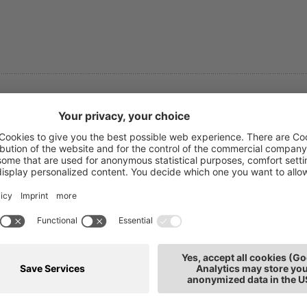
asmin Sandri
T: 0471
rmazione
E-mail
llaboratrice
de: Bolzano