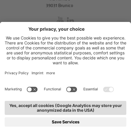
39031 Brunico
inService
Via di Mezzo ai Piani 5
,
39100
Bolzano
.
T
+39 0471 310 311
.
info@unione-bz.it
Impressum
Privacy
Impostazioni cookie
CORSI
JOB
CONTATTI
UNIONE
INSERVICE