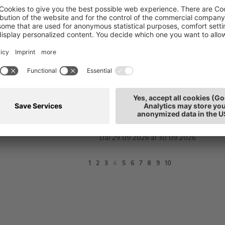
23.09.2026
Auffrischung
23.09.2026
Dal 28.09.2026
al 29.09.2026
 Stunden
28.09.2026
Dal 29.09.2026
al 30.09.2026
1
2
3
4
5
6
7
8
9
10