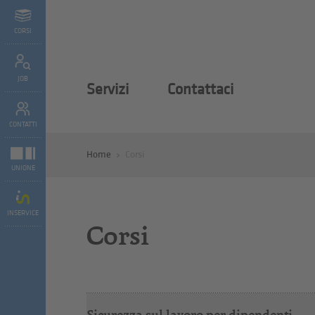
CORSI
JOB
Servizi
Contattaci
CONTATTI
Home
Corsi
UNIONE
INSERVICE
Corsi
Sicurezza sul lavoro per dipendenti