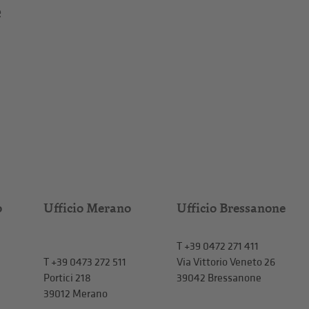
e
o
Ufficio Merano
Ufficio Bressanone
T +39 0472 271 411
T
+39 0473 272 511
Via Vittorio Veneto 26
Portici 218
39042 Bressanone
39012 Merano