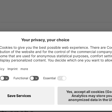
irgit Morandell
T: 0471
rmazione
E-mail
llaboratrice
de: Bolzano