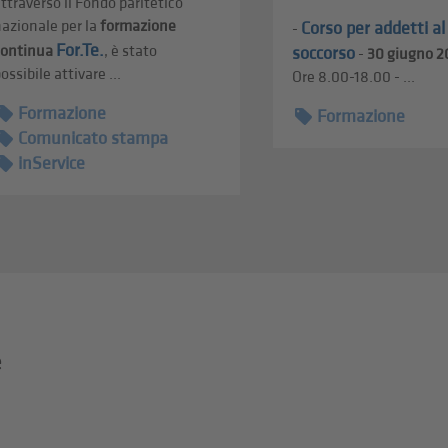
ttraverso il Fondo paritetico
azionale per la
formazione
Corso per addetti a
-
For.Te.
continua
, è stato
soccorso
-
30 giugno 2
ossibile attivare ...
Ore 8.00-18.00 - ...
Formazione
Formazione
Comunicato stampa
inService
e