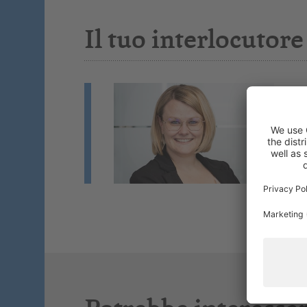
Il tuo interlocutore
B
Fo
Co
Se