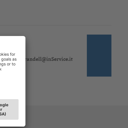
 310 325
:
birgit.morandell@inService.it